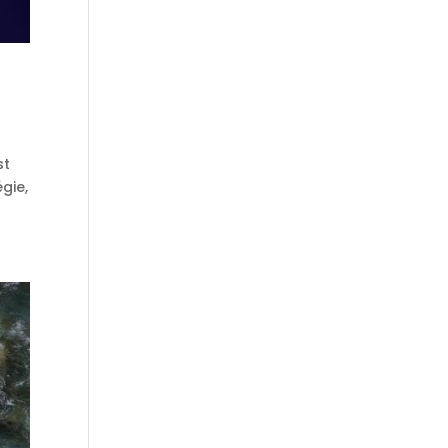
st
gie,