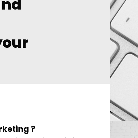
und
your
rketing ?