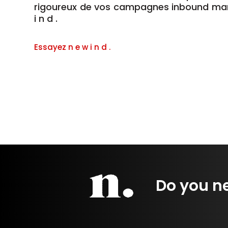
rigoureux de vos campagnes inbound mark
i n d .
Essayez n e w i n d .
Do you n